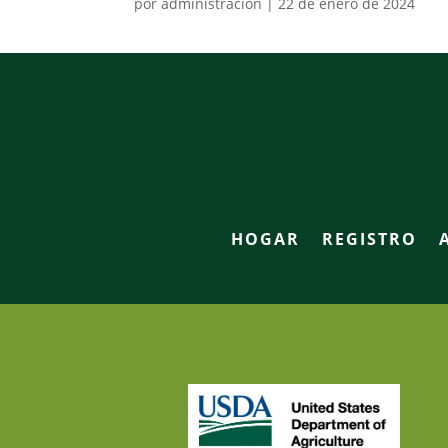
por
administración
|
22 de enero de 2024
HOGAR
REGISTRO